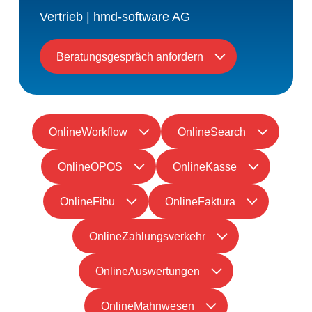
Vertrieb | hmd-software AG
Beratungsgespräch anfordern
OnlineWorkflow
OnlineSearch
OnlineOPOS
OnlineKasse
OnlineFibu
OnlineFaktura
OnlineZahlungsverkehr
OnlineAuswertungen
OnlineMahnwesen